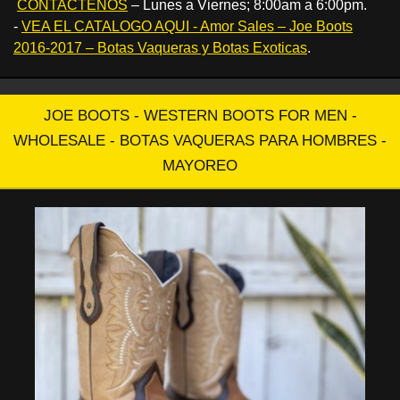
CONTACTENOS
– Lunes a Viernes; 8:00am a 6:00pm.
-
VEA EL CATALOGO AQUI - Amor Sales – Joe Boots
2016-2017 – Botas Vaqueras y Botas Exoticas
.
JOE BOOTS - WESTERN BOOTS FOR MEN -
WHOLESALE - BOTAS VAQUERAS PARA HOMBRES -
MAYOREO