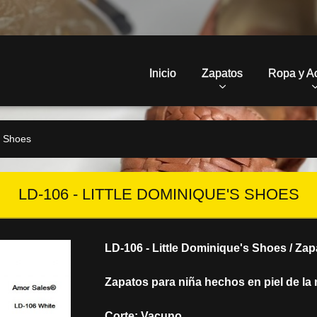
Inicio
Zapatos
Ropa y A
s Shoes
LD-106 - LITTLE DOMINIQUE'S SHOES
LD-106 - Little Dominique's Shoes / Zap
Zapatos para niña hechos en piel de la 
Corte: Vacuno