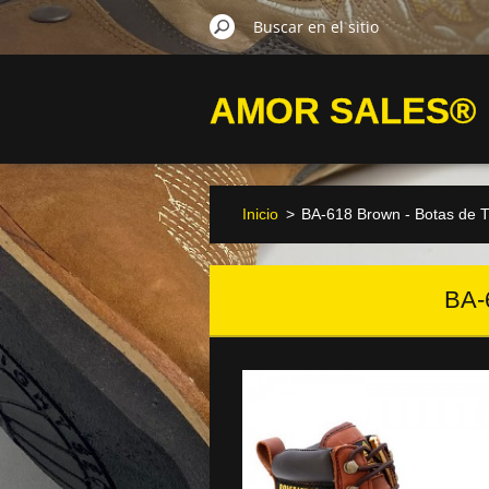
AMOR SALES®
Inicio
>
BA-618 Brown - Botas de T
BA-