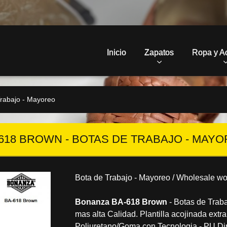
Inicio
Zapatos
Ropa y A
rabajo - Mayoreo
618 BROWN - BOTAS DE TRABAJO - MAY
Bota de Trabajo - Mayoreo / Wholesale wo
Bonanza BA-618 Brown
- Botas de Traba
mas alta Calidad. Plantilla acojinada extra
Poliuretano/Goma con Tecnologia - PU Dire