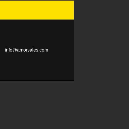
info@amo
rsales.c
om