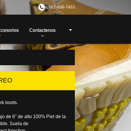
562-656-7453
ccesorios
Contactenos
OREO
rk boots.
jo de 6" de alto 100% Piel de la
ible. Suela de
ct Injection.