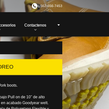
562-656-7453
ccesorios
Contactenos
YOREO
ork boots.
bajo Pull on de 10" de alto
a en acabado Goodyear welt.
ela de Poliuretano Flexible y