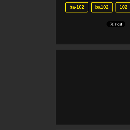
ba-102
ba102
102