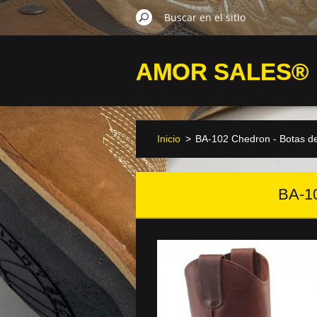
AMOR SALES®
Inicio
>
BA-102 Chedron - Botas d
BA-1