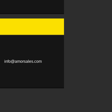
info@amo
rsales.c
om