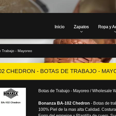
Inicio
Zapatos
Ropa y A
e Trabajo - Mayoreo
02 CHEDRON - BOTAS DE TRABAJO - MA
Botas de Trabajo - Mayoreo / Wholesale W
Bonanza BA-102 Chedron
- Botas de tra
100% Piel de la mas alta Calidad. Costur
Forro del empeine y Plantilla de cuero. Su