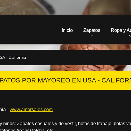
Inicio
Zapatos
Ropa y A
A - California
PATOS POR MAYOREO EN USA - CALIFOR
nia -
www.amorsales.com
niños: Zapatos casuales y de vestir, botas de trabajo, botas v
talones (jeans) faldas, etc.