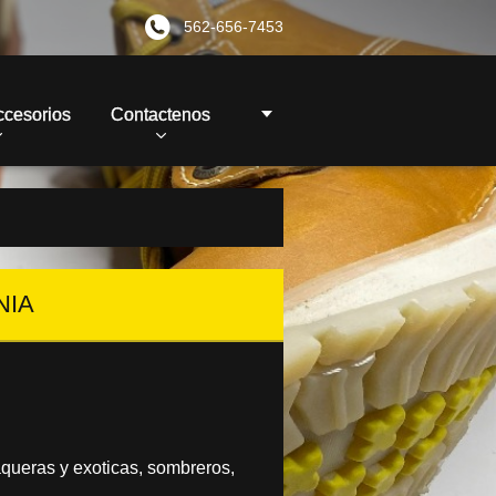
562-656-7453
ccesorios
Contactenos
NIA
aqueras y exoticas, sombreros,