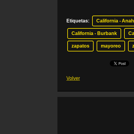
Etiquetas
:
California - Ana
California - Burbank
Ca
zapatos
mayoreo
Volver