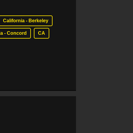
California - Berkeley
ia - Concord
CA