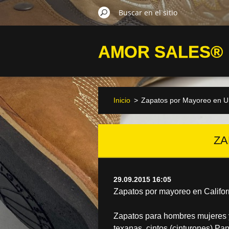
AMOR SALES®
Inicio
>
Zapatos por Mayoreo en US
ZA
29.09.2015 16:05
Zapatos por mayoreo en Califor
Zapatos para hombres mujeres y 
texanas, cintos (cinturones) Pan