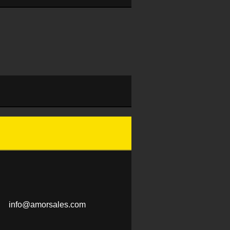
info@amo
rsales.c
om