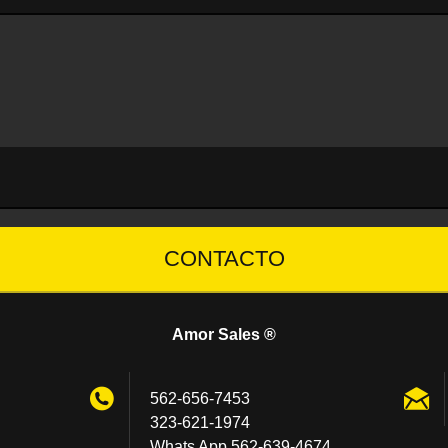
CONTACTO
Amor Sales ®
562-656-7453
323-621-1974
Whats App 562-639-4674