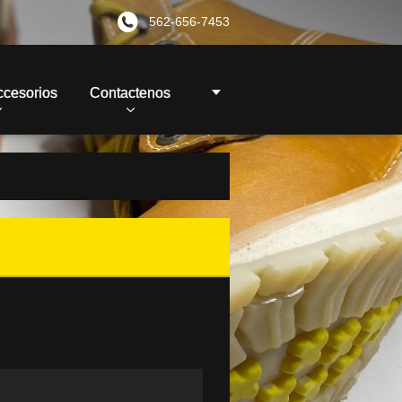
562-656-7453
ccesorios
Contactenos