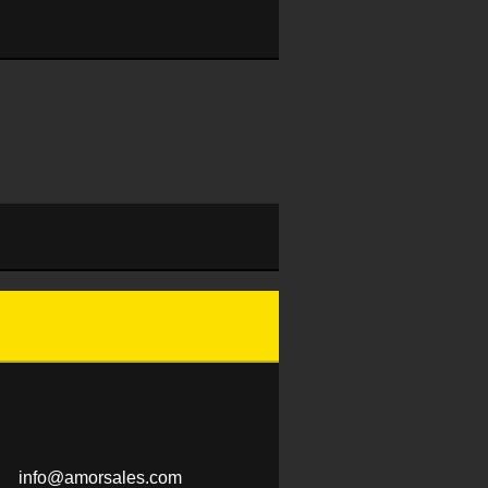
info@amo
rsales.c
om