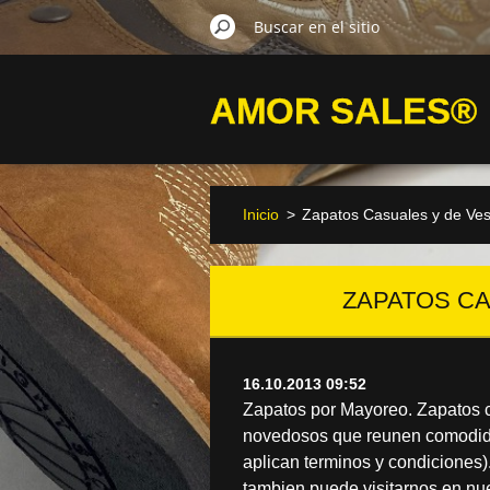
AMOR SALES®
Inicio
>
Zapatos Casuales y de Ves
ZAPATOS CA
16.10.2013 09:52
Zapatos por Mayoreo. Zapatos c
novedosos que reunen comodidad
aplican terminos y condiciones)
tambien puede visitarnos en nue