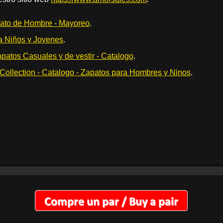
to de Hombre - Mayoreo
.
a Niños y Jovenes
.
apatos Casuales y de vestir - Catalogo
.
ollection - Catalogo - Zapatos para Hombres y Ninos
.