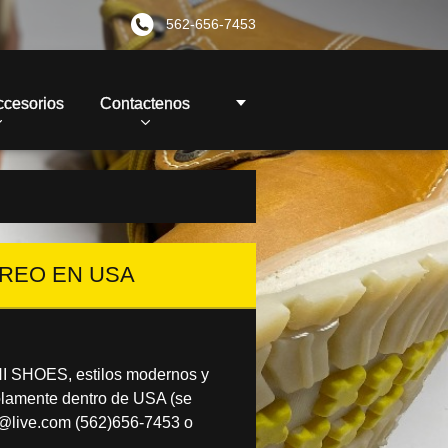
562-656-7453
ccesorios
Contactenos
OREO EN USA
NI SHOES, estilos modernos y
olamente dentro de USA (se
s@live.com (562)656-7453 o