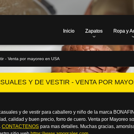
Inicio
Zapatos
Ropa y A
tir - Venta por mayoreo en USA
SUALES Y DE VESTIR - VENTA POR MAY
asuales y de vestir para caballero y niño de la marca BONAFI
, calidad y buen precio, forro de cuero. Venta por Mayoreo s
.
CONTACTENOS
para mas detalles. Muchas gracias, amorsl
stro sitio web
https://www.amorsales.com
.