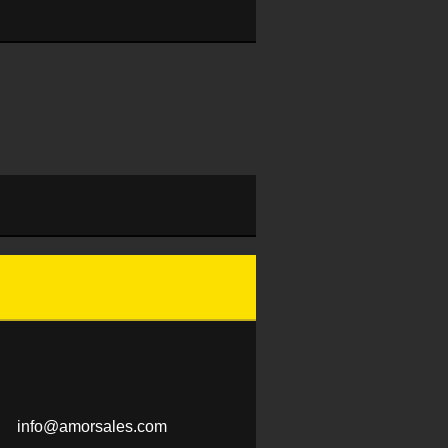
info@amo
rsales.c
om