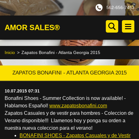
562-656-7453
AMOR SALES®
Inicio
>
Zapatos Bonafini - Atlanta Georgia 2015
ZAPATOS BONAFINI - ATLANTA GEORGIA 2015
10.07.2015 07:31
Bonafini Shoes - Summer Collection is now available! -
Hablamos Español!
www.zapatosbonafini.com
Zapatos Casuales y de vestir para hombres - Coleccion de
Verano disponible!!! Llamenos hoy y ponga su orden a
nuestra nueva coleccion para el verano!
BONAFINI SHOES - Zapatos Casuales y de Vestir