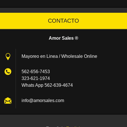
CONTACTO
Amor Sales ®
Mayoreo en Linea / Wholesale Online
562-656-7453
323-621-1974
Whats App 562-639-4674
info@amo
rsales.c
om