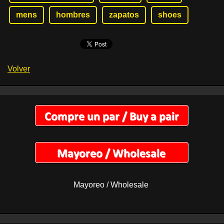
mens
hombres
zapatos
shoes
Volver
Mayoreo / Wholesale