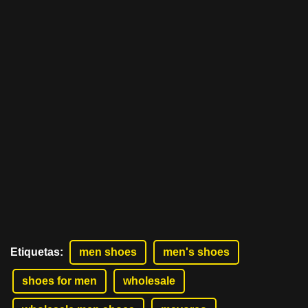
Etiquetas
:
men shoes
men's shoes
shoes for men
wholesale