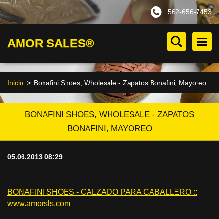
562-656-7453
AMOR SALES®
Inicio
>
Bonafini Shoes, Wholesale - Zapatos Bonafini, Mayoreo
BONAFINI SHOES, WHOLESALE - ZAPATOS
BONAFINI, MAYOREO
05.06.2013 08:29
BONAFINI SHOES - CALZADO PARA CABALLERO ::
www.amorsls.com