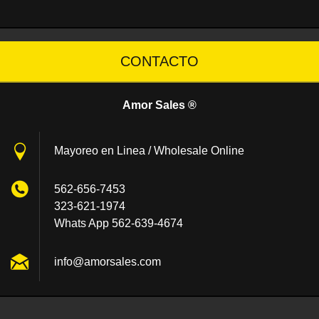
CONTACTO
Amor Sales ®
Mayoreo en Linea / Wholesale Online
562-656-7453
323-621-1974
Whats App 562-639-4674
info@amo
rsales.c
om