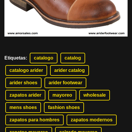
Etiquetas
:
catalogo
catalog
catalogo arider
arider catalog
arider shoes
arider footwear
zapatos arider
mayoreo
wholesale
mens shoes
fashion shoes
zapatos para hombres
zapatos modernos