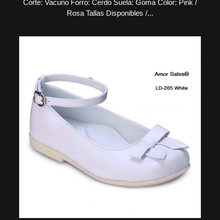
Corte: Vacuno Forro: Cerdo Suela: Goma Color: Pink /
Rosa Tallas Disponibles /...