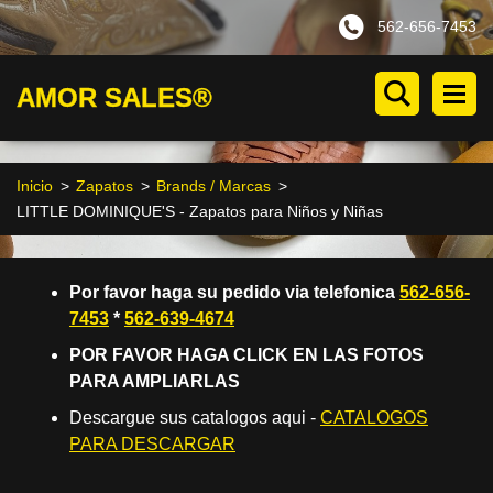
562-656-7453
AMOR SALES®
Inicio
>
Zapatos
>
Brands / Marcas
>
LITTLE DOMINIQUE'S - Zapatos para Niños y Niñas
Por favor haga su pedido via telefonica
562-656-
7453
*
562-639-4674
POR FAVOR HAGA CLICK EN LAS FOTOS
PARA AMPLIARLAS
Descargue sus catalogos aqui -
CATALOGOS
PARA DESCARGAR