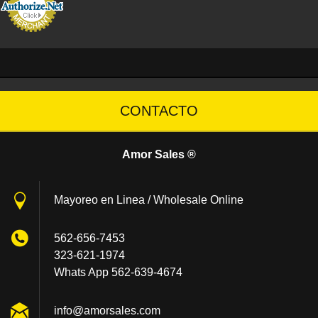
CONTACTO
Amor Sales ®
Mayoreo en Linea / Wholesale Online
562-656-7453
323-621-1974
Whats App 562-639-4674
info@amo
rsales.c
om