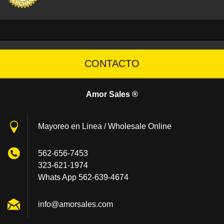
CONTACTO
Amor Sales ®
Mayoreo en Linea / Wholesale Online
562-656-7453
323-621-1974
Whats App 562-639-4674
info@amo
rsales.c
om